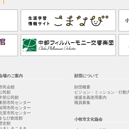
会場のご案内
財団について
市民会館
財団概要
公民館
ビジョン・ミッション・行動
中部公民館
後援名義使用案内
東部市民センター
職員募集
味岡市民センター
北里市民センター
まなび創造館
小牧市文化協会
歴史館
れきしるこまき